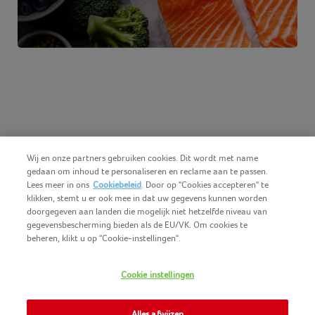
Wij en onze partners gebruiken cookies. Dit wordt met name
gedaan om inhoud te personaliseren en reclame aan te passen.
Lees meer in ons
Cookiebeleid
. Door op "Cookies accepteren" te
klikken, stemt u er ook mee in dat uw gegevens kunnen worden
doorgegeven aan landen die mogelijk niet hetzelfde niveau van
gegevensbescherming bieden als de EU/VK. Om cookies te
beheren, klikt u op "Cookie-instellingen".
Nederlands (BE)
COPYRIGHT IGLO 2025
Cookie instellingen
GEBRUIKSVOORWAARDEN
CONTACTEER ONS
COOKIE-POLICY
Alles afwijzen