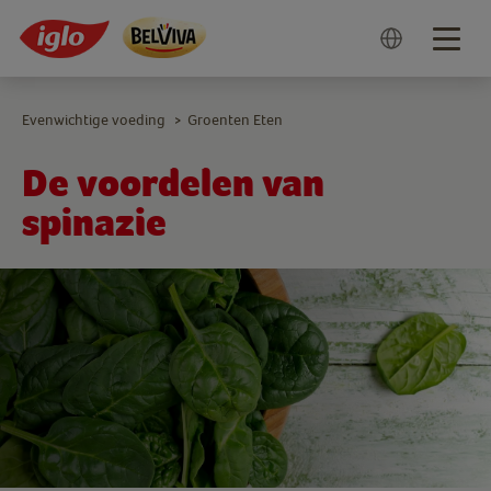
Togg
navig
Evenwichtige voeding
Groenten Eten
>
De voordelen van
spinazie