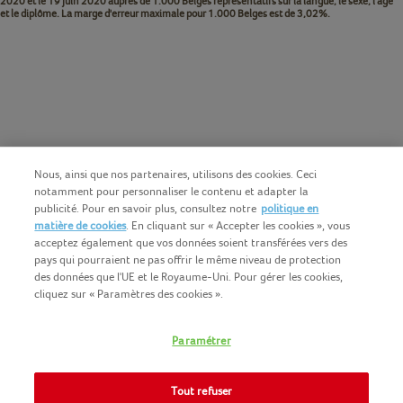
2020 et le 19 juin 2020 auprès de 1.000 Belges représentatifs sur la langue, le sexe, l'âge
et le diplôme. La marge d'erreur maximale pour 1.000 Belges est de 3,02%.
Nous, ainsi que nos partenaires, utilisons des cookies. Ceci
notamment pour personnaliser le contenu et adapter la
publicité. Pour en savoir plus, consultez notre
politique en
matière de cookies
. En cliquant sur « Accepter les cookies », vous
acceptez également que vos données soient transférées vers des
pays qui pourraient ne pas offrir le même niveau de protection
des données que l'UE et le Royaume-Uni. Pour gérer les cookies,
cliquez sur « Paramètres des cookies ».
Français (BE)
COPYRIGHT IGLO 2025
Paramétrer
CONDITIONS D'UTILISATION
CONTACTEZ NOUS
COOKIE-POLICY
Tout refuser