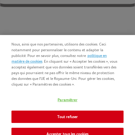
Nous, ainsi que nos partenaires, utilisons des cookies. Ceci
notamment pour personnaliser le contenu et adapter la
publicité. Pour en savoir plus, consultez notre
politique en
matière de cookies
. En cliquant sur « Accepter les cookies », vous
acceptez également que vos données soient transférées vers des
pays qui pourraient ne pas offrir le même niveau de protection
des données que l'UE et le Royaume-Uni. Pour gérer les cookies,
cliquez sur « Paramètres des cookies ».
Français (BE)
COPYRIGHT IGLO 2025
Paramétrer
CONDITIONS D'UTILISATION
CONTACTEZ NOUS
COOKIE-POLICY
Tout refuser
NOMAD FOODS
POLITIQUE-DE-CONFIDENTIALITE
SITEMAP
Accepter tous les cookies