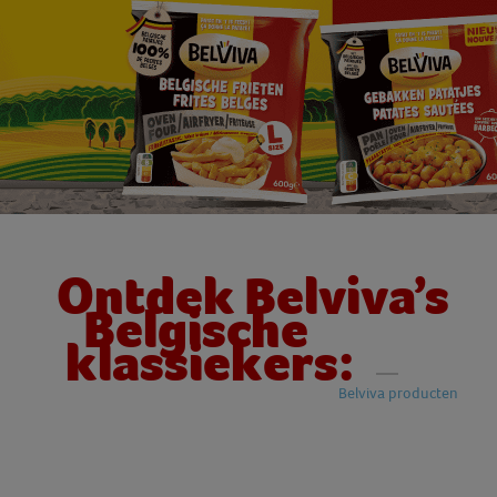
Ontdek Belviva’s
Belgische
klassiekers:
Belviva producten