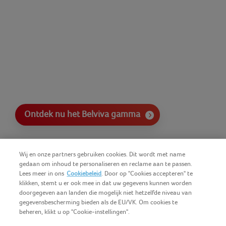
Ontdek nu het Belviva gamma
Wij en onze partners gebruiken cookies. Dit wordt met name
gedaan om inhoud te personaliseren en reclame aan te passen.
Lees meer in ons
Cookiebeleid
. Door op "Cookies accepteren" te
klikken, stemt u er ook mee in dat uw gegevens kunnen worden
doorgegeven aan landen die mogelijk niet hetzelfde niveau van
gegevensbescherming bieden als de EU/VK. Om cookies te
beheren, klikt u op "Cookie-instellingen".
Nederlands (BE)