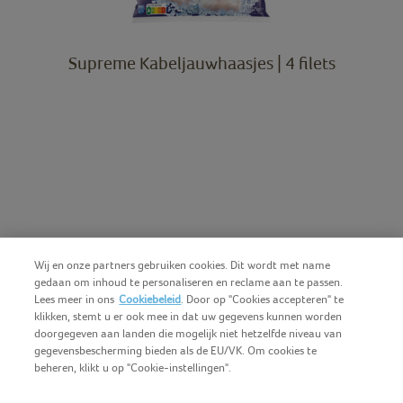
Supreme Kabeljauwhaasjes | 4 filets
Wij en onze partners gebruiken cookies. Dit wordt met name
gedaan om inhoud te personaliseren en reclame aan te passen.
Lees meer in ons
Cookiebeleid
. Door op "Cookies accepteren" te
klikken, stemt u er ook mee in dat uw gegevens kunnen worden
doorgegeven aan landen die mogelijk niet hetzelfde niveau van
gegevensbescherming bieden als de EU/VK. Om cookies te
beheren, klikt u op "Cookie-instellingen".
Nederlands (BE)