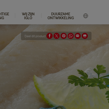
HTIGE
WIJ ZIJN
DUURZAME
NG
IGLO
ONTWIKKELING
Deel dit product