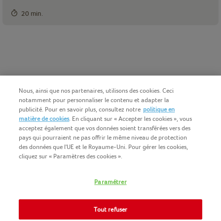
20 min.
Nous, ainsi que nos partenaires, utilisons des cookies. Ceci
notamment pour personnaliser le contenu et adapter la
publicité. Pour en savoir plus, consultez notre
politique en
matière de cookies
. En cliquant sur « Accepter les cookies », vous
acceptez également que vos données soient transférées vers des
pays qui pourraient ne pas offrir le même niveau de protection
des données que l'UE et le Royaume-Uni. Pour gérer les cookies,
cliquez sur « Paramètres des cookies ».
Français (BE)
COPYRIGHT IGLO 2025
Paramétrer
CONDITIONS D'UTILISATION
CONTACTEZ NOUS
COOKIE-POLICY
Tout refuser
NOMAD FOODS