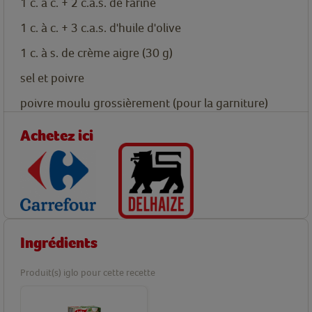
1
c. à c.
+ 2 c.a.s. de farine
1
c. à c.
+ 3 c.a.s. d'huile d'olive
1
c. à s.
de crème aigre
(30 g)
sel et poivre
poivre moulu grossièrement (pour la garniture)
Achetez ici
Ingrédients
Produit(s) iglo pour cette recette