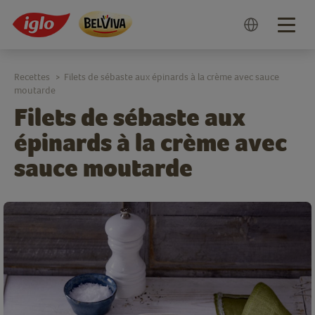
Togg
navig
Recettes
Filets de sébaste aux épinards à la crème avec sauce
>
moutarde
Filets de sébaste aux
épinards à la crème avec
sauce moutarde