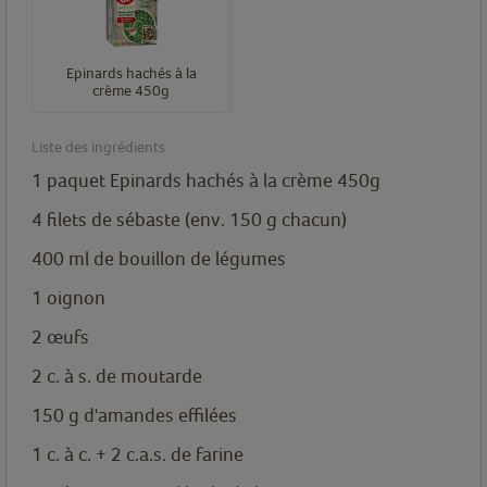
Epinards hachés à la
crème 450g
Liste des ingrédients
1
paquet
Epinards hachés à la crème 450g
4
filets de sébaste (env. 150 g chacun)
400
ml
de bouillon de légumes
1
oignon
2
œufs
2
c. à s.
de moutarde
150
g
d'amandes effilées
1
c. à c.
+ 2 c.a.s. de farine