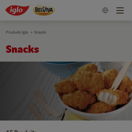
Togg
navig
Produits Iglo
Snacks
>
Snacks