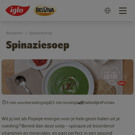
Togg
navig
Recepten
Spinaziesoep
>
Spinaziesoep
5 min.
voorbereidingstijd
25 min.
kooktijd
Makkelijk
4
Porties
Wil jij net als Popeye energie voor je hele gezin halen uit je
voeding? Bereid dan deze soep – spinazie zit boordevol
vitaminen en mineralen, en past perfect in een gezond