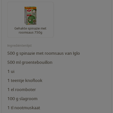
Gehakte spinazie met
roomsaus 750g
Ingrediëntenlijst
500 g
spinazie met roomsaus van Iglo
500 ml
groentebouillon
1
ui
1
teentje knoflook
1
el
roomboter
100 g
slagroom
1
tl
nootmuskaat