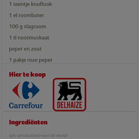
1
teentje knoflook
1
el
roomboter
100 g
slagroom
1
tl
nootmuskaat
peper en zout
1
pakje roze peper
Hier te koop
Ingrediënten
iglo-product(en) voor dit recept