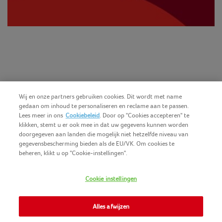
Wij en onze partners gebruiken cookies. Dit wordt met name
gedaan om inhoud te personaliseren en reclame aan te passen.
Lees meer in ons
Cookiebeleid
. Door op "Cookies accepteren" te
klikken, stemt u er ook mee in dat uw gegevens kunnen worden
doorgegeven aan landen die mogelijk niet hetzelfde niveau van
gegevensbescherming bieden als de EU/VK. Om cookies te
beheren, klikt u op "Cookie-instellingen".
Nederlands (BE)
COPYRIGHT IGLO 2025
Cookie instellingen
GEBRUIKSVOORWAARDEN
CONTACTEER ONS
COOKIE-POLICY
Alles afwijzen
NOMAD FOODS