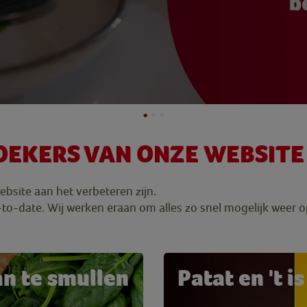
OEKERS VAN ONZE WEBSITE
bsite aan het verbeteren zijn.
o-date. Wij werken eraan om alles zo snel mogelijk weer op
n te smullen
Patat en 't i