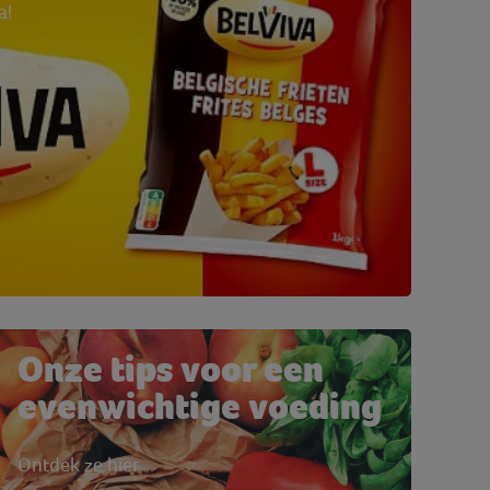
a!
Onze tips voor een
evenwichtige voeding
Ontdek ze hier