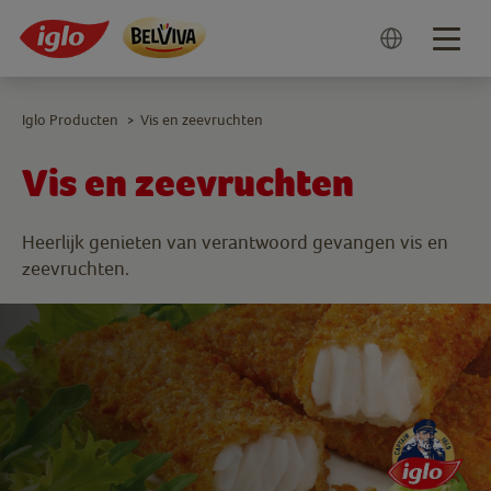
Togg
navig
Iglo Producten
Vis en zeevruchten
>
Vis en zeevruchten
Heerlijk genieten van verantwoord gevangen vis en
zeevruchten.