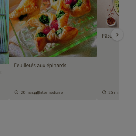
Pâtes aux épi
Feuilletés aux épinards
t
20 min.
Intérmédiaire
25 min.
Facil