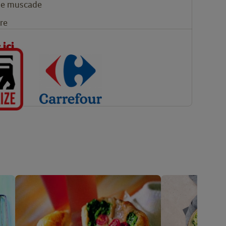
de muscade
vre
ici