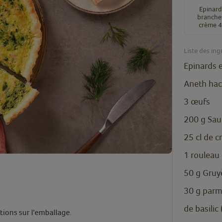
Epinard
branches
crème 
Liste des ing
Epinards 
Aneth hach
3
œufs
200
g
Sau
25
cl
de c
1
rouleau 
50
g
Gruy
30
g
parm
de basilic 
ctions sur l'emballage.