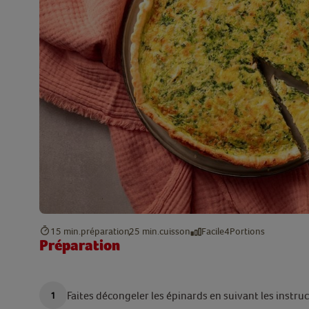
15 min.
préparation
25 min.
cuisson
Facile
4
Portions
Préparation
Faites décongeler les épinards en suivant les instru