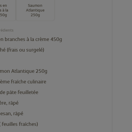
s en
Saumon
 à la
Atlantique
450g
250g
rédients
en branches à la crème 450g
é (frais ou surgelé)
mon Atlantique 250g
rème fraîche culinaire
de pâte feuilletée
ère, râpé
esan, râpé
( feuilles fraîches)