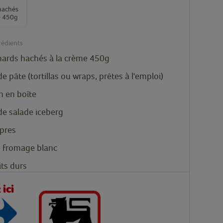
hachés
e 450g
rédients
nards hachés à la crème 450g
de pâte (tortillas ou wraps, prêtes à l'emploi)
n en boîte
de salade iceberg
pres
 fromage blanc
ts durs
ici