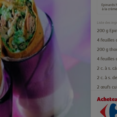
Epinards 
à la crèm
Liste des ing
200
g
Epi
4
feuilles 
200
g
tho
4
feuilles
2
c. à s.
câ
2
c. à s.
de
2
œufs cui
Achetez 