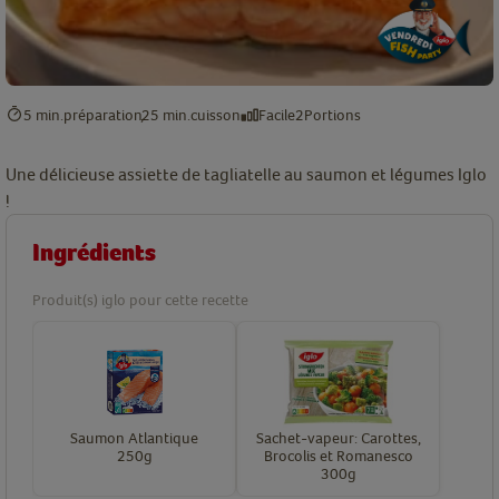
5 min.
préparation
25 min.
cuisson
Facile
2
Portions
Une délicieuse assiette de tagliatelle au saumon et légumes Iglo
!
Ingrédients
Produit(s) iglo pour cette recette
Saumon Atlantique
Sachet-vapeur: Carottes,
250g
Brocolis et Romanesco
300g