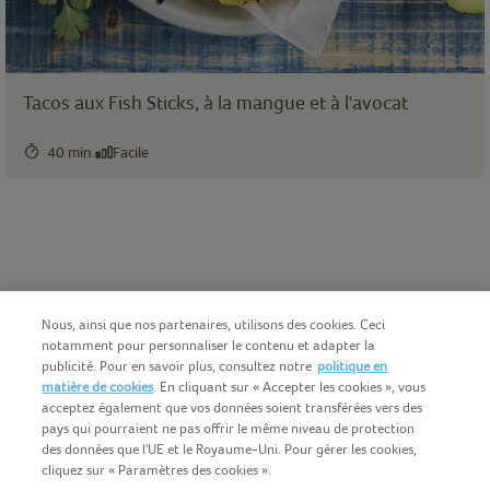
Tacos aux Fish Sticks, à la mangue et à l'avocat
40 min.
Facile
Nous, ainsi que nos partenaires, utilisons des cookies. Ceci
notamment pour personnaliser le contenu et adapter la
publicité. Pour en savoir plus, consultez notre
politique en
matière de cookies
. En cliquant sur « Accepter les cookies », vous
acceptez également que vos données soient transférées vers des
pays qui pourraient ne pas offrir le même niveau de protection
des données que l'UE et le Royaume-Uni. Pour gérer les cookies,
cliquez sur « Paramètres des cookies ».
Français (BE)