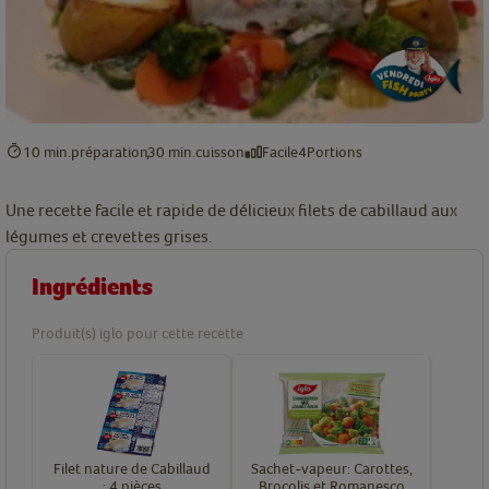
10 min.
préparation
30 min.
cuisson
Facile
4
Portions
Une recette facile et rapide de délicieux filets de cabillaud aux
légumes et crevettes grises.
Ingrédients
Produit(s) iglo pour cette recette
Filet nature de Cabillaud
Sachet-vapeur: Carottes,
: 4 pièces
Brocolis et Romanesco