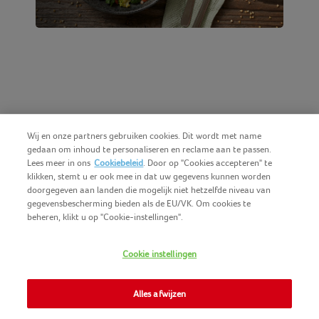
Wij en onze partners gebruiken cookies. Dit wordt met name
gedaan om inhoud te personaliseren en reclame aan te passen.
Lees meer in ons
Cookiebeleid
. Door op "Cookies accepteren" te
klikken, stemt u er ook mee in dat uw gegevens kunnen worden
doorgegeven aan landen die mogelijk niet hetzelfde niveau van
gegevensbescherming bieden als de EU/VK. Om cookies te
beheren, klikt u op "Cookie-instellingen".
Nederlands (BE)
COPYRIGHT IGLO 2025
Cookie instellingen
GEBRUIKSVOORWAARDEN
CONTACTEER ONS
COOKIE-POLICY
Alles afwijzen
NOMAD FOODS