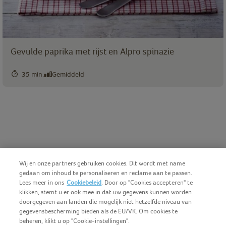
Gevulde paprika met rijst en Alpro spinazie
35 min.
Gemiddeld
Wij en onze partners gebruiken cookies. Dit wordt met name
gedaan om inhoud te personaliseren en reclame aan te passen.
Lees meer in ons
Cookiebeleid
. Door op "Cookies accepteren" te
klikken, stemt u er ook mee in dat uw gegevens kunnen worden
doorgegeven aan landen die mogelijk niet hetzelfde niveau van
gegevensbescherming bieden als de EU/VK. Om cookies te
beheren, klikt u op "Cookie-instellingen".