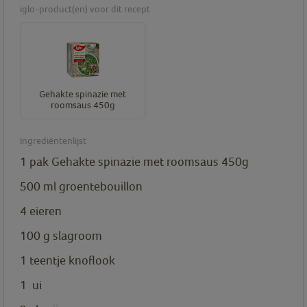
iglo-product(en) voor dit recept
Gehakte spinazie met
roomsaus 450g
Ingrediëntenlijst
1
pak
Gehakte spinazie met roomsaus 450g
500
ml
groentebouillon
4
eieren
100
g
slagroom
1
teentje
knoflook
1
ui