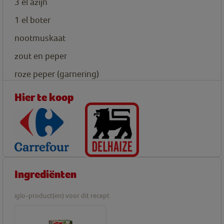
3
el
azijn
1
el
boter
nootmuskaat
zout en peper
roze peper (garnering)
Hier te koop
Ingrediënten
iglo-product(en) voor dit recept