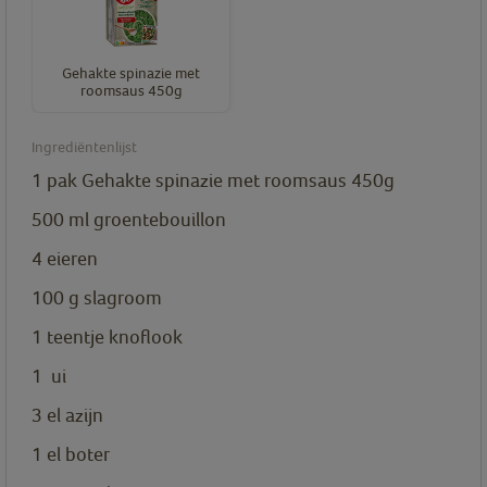
Gehakte spinazie met
roomsaus 450g
Ingrediëntenlijst
1
pak
Gehakte spinazie met roomsaus 450g
500
ml
groentebouillon
4
eieren
100
g
slagroom
1
teentje
knoflook
1
ui
3
el
azijn
1
el
boter