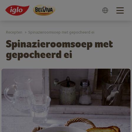
Togg
navig
Recepten
Spinazieroomsoep met gepocheerd ei
>
Spinazieroomsoep met
gepocheerd ei