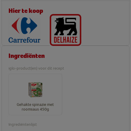
Hier te koop
Ingrediënten
iglo-product(en) voor dit recept
Gehakte spinazie met
roomsaus 450g
Ingrediëntenlijst