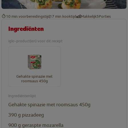
10 min.
voorbereidingstijd
17 min.
kooktijd
Makkelijk
5
Porties
Ingrediënten
iglo-product(en) voor dit recept
Gehakte spinazie met
roomsaus 450g
Ingrediëntenlijst
Gehakte spinazie met roomsaus 450g
390
g
pizzadeeg
900
g
geraspte mozarella