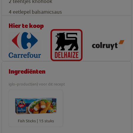
2
teentjes
knoflook
4
eetlepel
balsamicsaus
Hier te koop
Ingrediënten
iglo-product(en) voor dit recept
Fish Sticks | 15 stuks