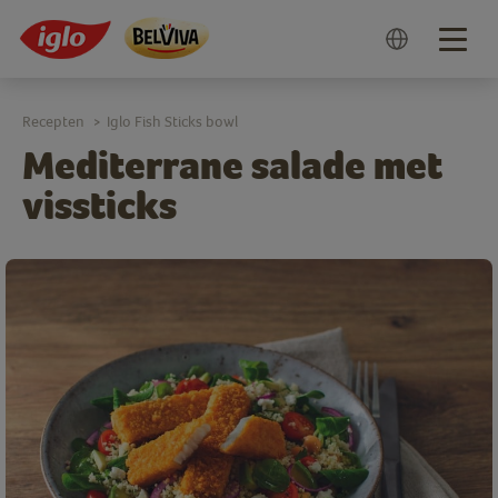
Togg
navig
Recepten
Iglo Fish Sticks bowl
>
Mediterrane salade met
vissticks