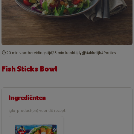
20 min.
voorbereidingstijd
25 min.
kooktijd
Makkelijk
4
Porties
Fish Sticks Bowl
Ingrediënten
iglo-product(en) voor dit recept