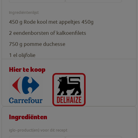
Ingrediëntenlijst
450
g
Rode kool met appeltjes 450g
2
eendenborsten of kalkoenfilets
750
g
pomme duchesse
1
el
olijfolie
Hier te koop
Ingrediënten
iglo-product(en) voor dit recept