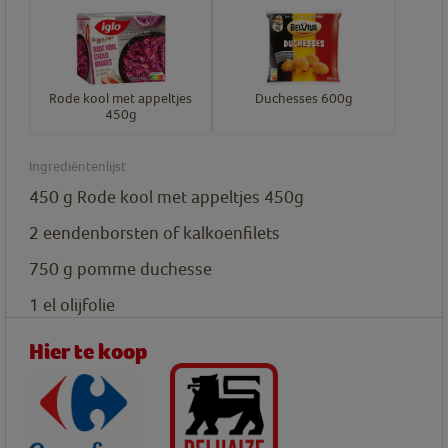
Rode kool met appeltjes
Duchesses 600g
450g
Ingrediëntenlijst
450
g
Rode kool met appeltjes 450g
2
eendenborsten of kalkoenfilets
750
g
pomme duchesse
1
el
olijfolie
Hier te koop