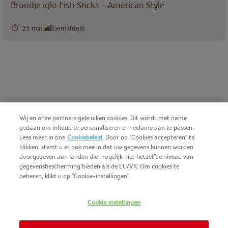
Broodje iglo Fish Sticks - American Style
25 min.
Gemiddeld
Wij en onze partners gebruiken cookies. Dit wordt met name
gedaan om inhoud te personaliseren en reclame aan te passen.
Lees meer in ons
Cookiebeleid
. Door op "Cookies accepteren" te
klikken, stemt u er ook mee in dat uw gegevens kunnen worden
doorgegeven aan landen die mogelijk niet hetzelfde niveau van
gegevensbescherming bieden als de EU/VK. Om cookies te
beheren, klikt u op "Cookie-instellingen".
Nederlands (BE)
COPYRIGHT IGLO 2025
Cookie instellingen
GEBRUIKSVOORWAARDEN
CONTACTEER ONS