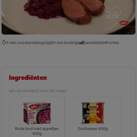
5 min.
voorbereidingstijd
30 min.
kooktijd
Gemiddeld
4
Porties
Ingrediënten
iglo-product(en) voor dit recept
Rode kool met appeltjes
Duchesses 600g
450g