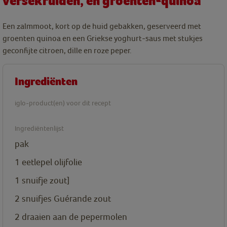
versekruiden, en groenten-quinoa
Een zalmmoot, kort op de huid gebakken, geserveerd met
groenten quinoa en een Griekse yoghurt-saus met stukjes
geconfijte citroen, dille en roze peper.
Ingrediënten
iglo-product(en) voor dit recept
Ingrediëntenlijst
pak
1
eetlepel olijfolie
1
snuifje zout]
2
snuifjes Guérande zout
2
draaien aan de pepermolen