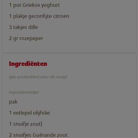
1
pot Griekse yoghurt
1
plakje geconfijte citroen
3
takjes dille
2 gr
rozepeper
Ingrediënten
iglo-product(en) voor dit recept
Ingrediëntenlijst
pak
1
eetlepel olijfolie
1
snuifje zout]
2
snuifjes Guérande zout