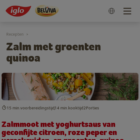
Togg
navig
Recepten
>
Zalm met groenten
quinoa
15 min.
voorbereidingstijd
14 min.
kooktijd
2
Porties
Zalmmoot met yoghurtsaus van
geconfijte citroen, roze peper en